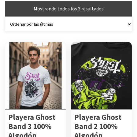
Sorted
Mostrando todos los 3 resultados
by
latest
Playera Ghost
Playera Ghost
Band 3 100%
Band 2 100%
Algodón
Algodón
Tienda:
Tienda: