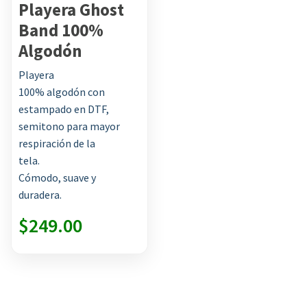
Playera Ghost
Band 100%
Algodón
Tienda:
SCR Shop
Playera
100% algodón con
0
estampado en DTF,
de
semitono para mayor
5
respiración de la
tela.
Cómodo, suave y
duradera.
$
249.00