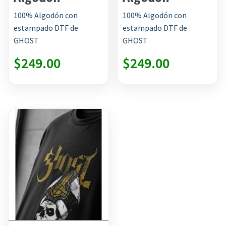
SCR Shop
SCR Shop
100% Algodón con
100% Algodón con
estampado DTF de
estampado DTF de
0
0
GHOST
GHOST
de
de
$
249.00
$
249.00
5
5