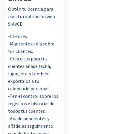
SACODI
Obtén tu licencia para
nuestra aplicación web
0
SIAVCE.
de
-Clientes
5
-Mantente al día sobre
tus clientes.
-Crea citas para tus
clientes añade fecha,
lugar, etc. y también
expórtalos a tu
calendario personal.
-Ten el control sobre los
registros e historial de
todos tus clientes.
-Añade pendientes y
añádeles seguimiento
cuando los termines.